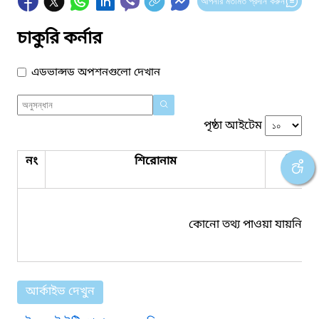
আপনার মতামত প্রদান করুন
চাকুরি কর্নার
এডভান্সড অপশনগুলো দেখান
পৃষ্ঠা আইটেম
নং
শিরোনাম
পিডিএ
সংযুক্ত
কোনো তথ্য পাওয়া যায়নি।
আর্কাইভ দেখুন