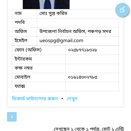
নাম
মোঃ সুপ্ত করিম
পদবি
অফিস
উপজেলা নির্বাচন অফিস, পঞ্চগড় সদর
ইমেইল
ueospg
@gmail.com
ফোন (অফিস)
০২৫৮৭৭১৮৩২৮
ইন্টারকম
কক্ষ নম্বর
মোবাইল
০১৯১৪৩০২৭৮৫
ফ্যাক্স
ভিকার্ড ডাউনলোড করুন
•
দেখুন
১
দেখছেন ১ থেকে ১ পর্যন্ত, মোট ১ এন্ট্রি